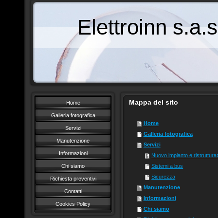
Elettroinn s.a.s
Mappa del sito
Home
Galleria fotografica
Home
Servizi
Galleria fotografica
Manutenzione
Servizi
Informazioni
Nuovo impianto e ristruttura
Chi siamo
Sistemi a bus
Sicurezza
Richiesta preventivi
Manutenzione
Contatti
Informazioni
Cookies Policy
Chi siamo