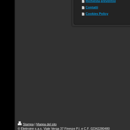
Richiesta preventivi
Contatti
Cookies Policy
Stampa
|
Mappa del sito
© Elettroinn s.a.s. Viale Verga 37 Firenze P.I. e C.F. 02342280480